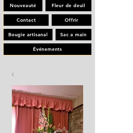
Nouveauté
Fleur de deuil
Contact
Offrir
Bougie artisanal
Sac a main
Événements