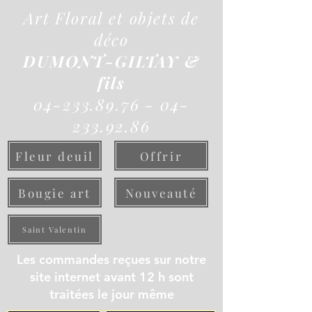
Art Floral et objets de
déco
DUMONT-GILTAY &
fils
04-233.89.76 - 04-
233.92.86
Fleur deuil
Offrir
Bougie art
Nouveauté
Saint Valentin
Les commandes reçues sur notre
site internet avant 12 h sont
traitées le jour même