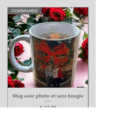
COMMANDE
NEW
Mug avec photo et sans bougie
Prijs
€ 17,00