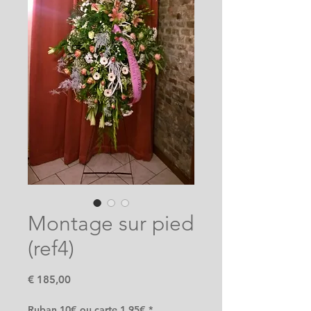
Montage sur pied
(ref4)
Prijs
€ 185,00
Ruban 10€ ou carte 1.95€
*